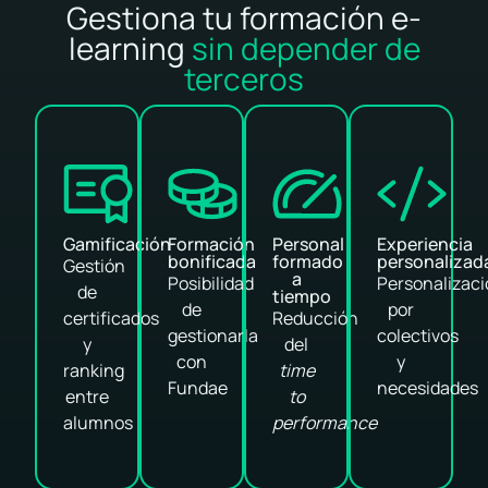
Gestiona tu formación e-
learning
sin depender de
terceros
Gamificación
Formación
Personal
Experiencia
bonificada
formado
personalizad
Gestión
a
Posibilidad
Personalizac
de
tiempo
de
por
certificados
Reducción
gestionarla
colectivos
y
del
con
y
ranking
time
Fundae
necesidades
entre
to
alumnos
performance