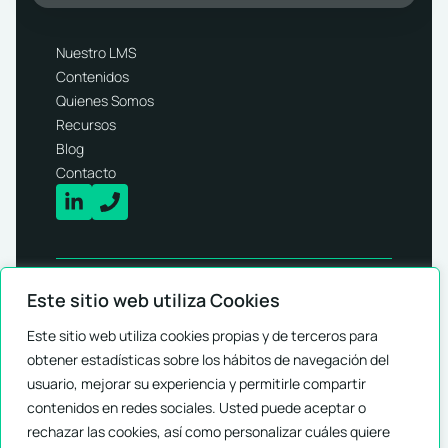
Nuestro LMS
Contenidos
Quienes Somos
Recursos
Blog
Contacto
Este sitio web utiliza Cookies
© 2026 - Arold Solutions SL.
Todos los derechos
Este sitio web utiliza cookies propias y de terceros para
reservados
obtener estadísticas sobre los hábitos de navegación del
usuario, mejorar su experiencia y permitirle compartir
contenidos en redes sociales. Usted puede aceptar o
rechazar las cookies, así como personalizar cuáles quiere